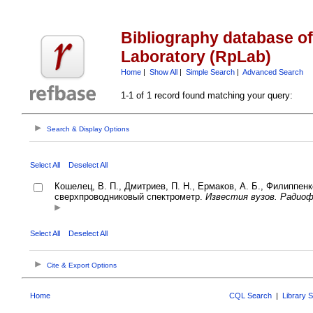
Bibliography database o
Laboratory (RpLab)
Home
|
Show All
|
Simple Search
|
Advanced Search
1-1 of 1 record found matching your query:
Search & Display Options
Select All
Deselect All
Кошелец, В. П., Дмитриев, П. Н., Ермаков, А. Б., Филиппенко
сверхпроводниковый спектрометр.
Известия вузов. Радиоф
Select All
Deselect All
Cite & Export Options
Home
CQL Search
|
Library 