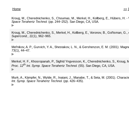
Home
<<
Kroug, M., Cherednichenko, S., Choumas, M., Merkel, H., Kollberg, E., Hübers, H. - 
Space Terahertz Technol.
(pp. 244–252). San Diego, CA, USA.
Kroug, M., Cherednichenko, S., Merkel, H., Kollberg, E., Voronov, B., Gol'tsman, G., 
Supercond.
,
11
(1), 962–965.
Mel’nikov, A. P., Gurvich, Y. A., Shestakov, L. N., & Gershenzon, E. M. (2001). Magne
73
(1), 44–47.
Merkel, H. F., Khosropanah, P., Sigfrid Yngvesson, K., Cherednichenko, S., Kroug, M.,
th
Proc. 12
Int. Symp. Space Terahertz Technol.
(55). San Diego, CA, USA.
Murk, A., Kämpfer, N., Wylde, R., Inatani, J., Manabe, T., & Seta, M. (2001). Charac
Int. Symp. Space Terahertz Technol.
(pp. 426–435).