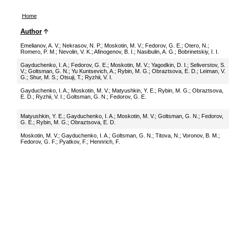
Home
Author
Emelianov, A. V.
;
Nekrasov, N. P.
;
Moskotin, M. V.
;
Fedorov, G. E.
;
Otero, N.
;
Romero, P. M.
;
Nevolin, V. K.
;
Afinogenov, B. I.
;
Nasibulin, A. G.
;
Bobrinetskiy, I. I.
Gayduchenko, I. A.
;
Fedorov, G. E.
;
Moskotin, M. V.
;
Yagodkin, D. I.
;
Seliverstov, S.
V.
;
Goltsman, G. N.
;
Yu Kuntsevich, A.
;
Rybin, M. G.
;
Obraztsova, E. D.
;
Leiman, V.
G.
;
Shur, M. S.
;
Otsuji, T.
;
Ryzhii, V. I.
Gayduchenko, I. A.
;
Moskotin, M. V.
;
Matyushkin, Y. E.
;
Rybin, M. G.
;
Obraztsova,
E. D.
;
Ryzhii, V. I.
;
Goltsman, G. N.
;
Fedorov, G. E.
Matyushkin, Y. E.
;
Gayduchenko, I. A.
;
Moskotin, M. V.
;
Goltsman, G. N.
;
Fedorov,
G. E.
;
Rybin, M. G.
;
Obraztsova, E. D.
Moskotin, M. V.
;
Gayduchenko, I. A.
;
Goltsman, G. N.
;
Titova, N.
;
Voronov, B. M.
;
Fedorov, G. F.
;
Pyatkov, F.
;
Hennrich, F.