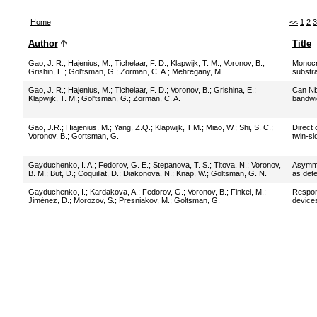
Home
<<
1
2
3
Author
Title
Gao, J. R.
;
Hajenius, M.
;
Tichelaar, F. D.
;
Klapwijk, T. M.
;
Voronov, B.
;
Monocry
Grishin, E.
;
Gol’tsman, G.
;
Zorman, C. A.
;
Mehregany, M.
substr
Gao, J. R.
;
Hajenius, M.
;
Tichelaar, F. D.
;
Voronov, B.
;
Grishina, E.
;
Can Nb
Klapwijk, T. M.
;
Gol'tsman, G.
;
Zorman, C. A.
bandwid
Gao, J.R.
;
Hiajenius, M.
;
Yang, Z.Q.
;
Klapwijk, T.M.
;
Miao, W.
;
Shi, S. C.
;
Direct 
Voronov, B.
;
Gortsman, G.
twin-sl
Gayduchenko, I. A.
;
Fedorov, G. E.
;
Stepanova, T. S.
;
Titova, N.
;
Voronov,
Asymme
B. M.
;
But, D.
;
Coquillat, D.
;
Diakonova, N.
;
Knap, W.
;
Goltsman, G. N.
as dete
Gayduchenko, I.
;
Kardakova, A.
;
Fedorov, G.
;
Voronov, B.
;
Finkel, M.
;
Respon
Jiménez, D.
;
Morozov, S.
;
Presniakov, M.
;
Goltsman, G.
devices