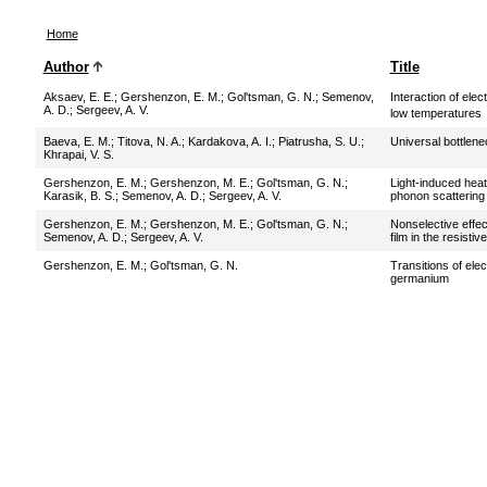
Home
Author
Title
Aksaev, E. E.
;
Gershenzon, E. M.
;
Gol'tsman, G. N.
;
Semenov,
Interaction of ele
A. D.
;
Sergeev, A. V.
low temperatures
Baeva, E. M.
;
Titova, N. A.
;
Kardakova, A. I.
;
Piatrusha, S. U.
;
Universal bottlenec
Khrapai, V. S.
Gershenzon, E. M.
;
Gershenzon, M. E.
;
Gol'tsman, G. N.
;
Light-induced heati
Karasik, B. S.
;
Semenov, A. D.
;
Sergeev, A. V.
phonon scatterin
Gershenzon, E. M.
;
Gershenzon, M. E.
;
Gol'tsman, G. N.
;
Nonselective effec
Semenov, A. D.
;
Sergeev, A. V.
film in the resistiv
Gershenzon, E. M.
;
Gol'tsman, G. N.
Transitions of ele
germanium