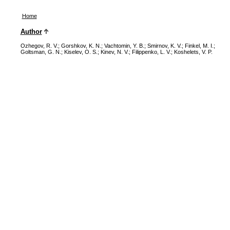
Home
Author
Ozhegov, R. V.
;
Gorshkov, K. N.
;
Vachtomin, Y. B.
;
Smirnov, K. V.
;
Finkel, M. I.
;
Goltsman, G. N.
;
Kiselev, O. S.
;
Kinev, N. V.
;
Filippenko, L. V.
;
Koshelets, V. P.