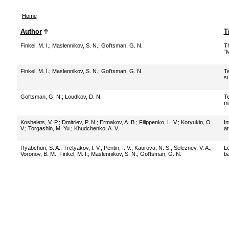
Home
Author
T
Finkel, M. I.
;
Maslennikov, S. N.
;
Gol'tsman, G. N.
Th
“M
Finkel, M. I.
;
Maslennikov, S. N.
;
Gol'tsman, G. N.
Te
su
Gol'tsman, G. N.
;
Loudkov, D. N.
Te
mi
Koshelets, V. P.
;
Dmitriev, P. N.
;
Ermakov, A. B.
;
Filippenko, L. V.
;
Koryukin, O.
In
V.
;
Torgashin, M. Yu.
;
Khudchenko, A. V.
a
Ryabchun, S. A.
;
Tretyakov, I. V.
;
Pentin, I. V.
;
Kaurova, N. S.
;
Seleznev, V. A.
;
Lo
Voronov, B. M.
;
Finkel, M. I.
;
Maslennikov, S. N.
;
Gol'tsman, G. N.
ba