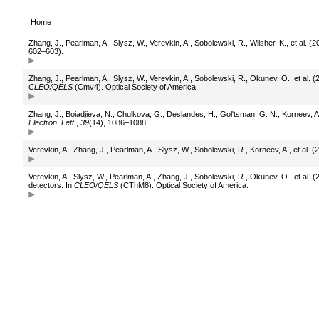
Home
Zhang, J., Pearlman, A., Slysz, W., Verevkin, A., Sobolewski, R., Wilsher, K., et al.
602–603).
Zhang, J., Pearlman, A., Slysz, W., Verevkin, A., Sobolewski, R., Okunev, O., et al. 
CLEO/QELS
(Cmv4). Optical Society of America.
Zhang, J., Boiadjieva, N., Chulkova, G., Deslandes, H., Gol'tsman, G. N., Korneev, 
Electron. Lett.
,
39
(14), 1086–1088.
Verevkin, A., Zhang, J., Pearlman, A., Slysz, W., Sobolewski, R., Korneev, A., et al. (
Verevkin, A., Slysz, W., Pearlman, A., Zhang, J., Sobolewski, R., Okunev, O., et al
detectors. In
CLEO/QELS
(CThM8). Optical Society of America.